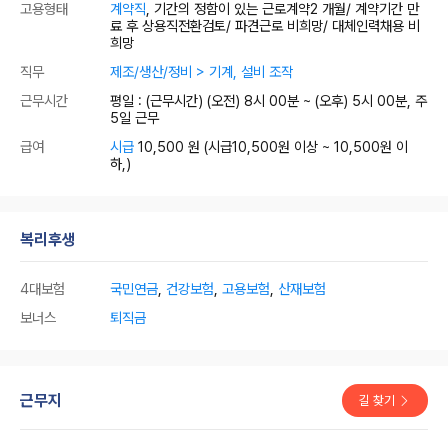
고용형태
계약직
, 기간의 정함이 있는 근로계약2 개월/ 계약기간 만
료 후 상용직전환검토/ 파견근로 비희망/ 대체인력채용 비
희망
직무
제조/생산/정비 > 기계, 설비 조작
근무시간
평일 : (근무시간) (오전) 8시 00분 ~ (오후) 5시 00분, 주
5일 근무
급여
시급
10,500 원
(시급10,500원 이상 ~ 10,500원 이
하,)
복리후생
4대보험
국민연금
,
건강보험
,
고용보험
,
산재보험
보너스
퇴직금
근무지
길 찾기