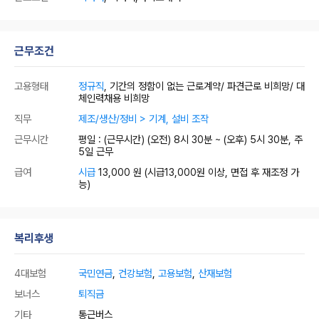
근무조건
고용형태
정규직
, 기간의 정함이 없는 근로계약/ 파견근로 비희망/ 대
체인력채용 비희망
직무
제조/생산/정비 > 기계, 설비 조작
근무시간
평일 : (근무시간) (오전) 8시 30분 ~ (오후) 5시 30분, 주
5일 근무
급여
시급
13,000 원
(시급13,000원 이상, 면접 후 재조정 가
능)
복리후생
4대보험
국민연금
,
건강보험
,
고용보험
,
산재보험
보너스
퇴직금
기타
통근버스