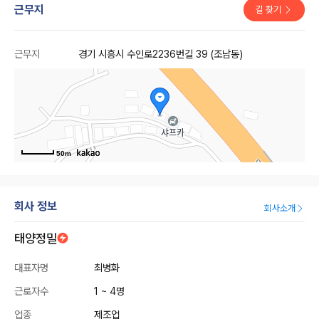
근무지
길 찾기
근무지
경기 시흥시 수인로2236번길 39 (조남동)
50m
회사 정보
회사소개
태양정밀
대표자명
최병화
근로자수
1 ~ 4명
업종
제조업