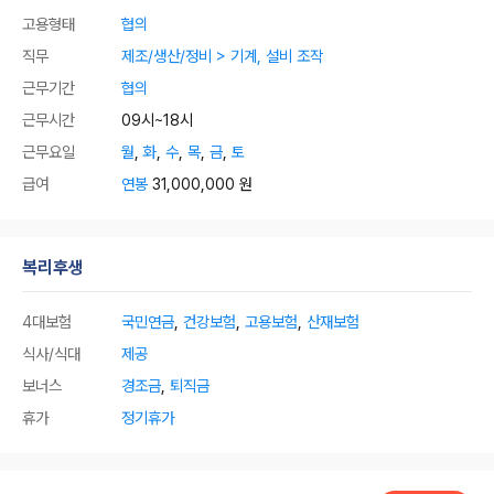
고용형태
협의
직무
제조/생산/정비 > 기계, 설비 조작
근무기간
협의
근무시간
09시~18시
근무요일
월
,
화
,
수
,
목
,
금
,
토
급여
연봉
31,000,000 원
복리후생
4대보험
국민연금
,
건강보험
,
고용보험
,
산재보험
식사/식대
제공
보너스
경조금
,
퇴직금
휴가
정기휴가