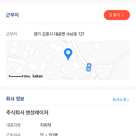
근무지
길 찾기
근무지
경기 김포시 대곶면 수남로 121
50m
회사 정보
회사소개
주식회사 명성레이저
대표자명
지희자
근로자수
11 ~ 50명