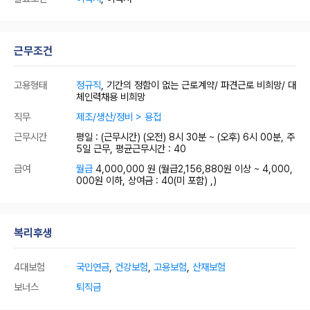
근무조건
고용형태
정규직
, 기간의 정함이 없는 근로계약/ 파견근로 비희망/ 대
체인력채용 비희망
직무
제조/생산/정비 > 용접
근무시간
평일 : (근무시간) (오전) 8시 30분 ~ (오후) 6시 00분, 주
5일 근무, 평균근무시간 : 40
급여
월급
4,000,000 원
(월급2,156,880원 이상 ~ 4,000,
000원 이하, 상여금 : 40(미 포함) ,)
복리후생
4대보험
국민연금
,
건강보험
,
고용보험
,
산재보험
보너스
퇴직금