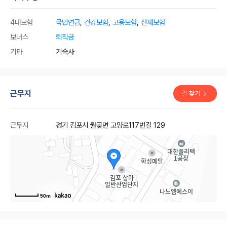
4대보험
국민연금
,
건강보험
,
고용보험
,
산재보험
보너스
퇴직금
기타
기숙사
근무지
길 찾기
근무지
경기 김포시 월곶면 고양로117번길 129
50m