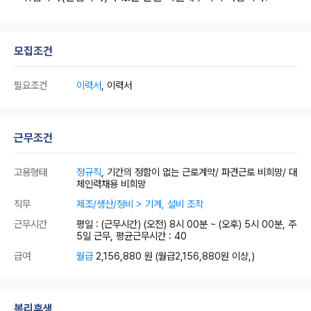
모집조건
필요조건
이력서
, 이력서
근무조건
고용형태
정규직
, 기간의 정함이 없는 근로계약/ 파견근로 비희망/ 대
체인력채용 비희망
직무
제조/생산/정비 > 기계, 설비 조작
근무시간
평일 : (근무시간) (오전) 8시 00분 ~ (오후) 5시 00분, 주
5일 근무, 평균근무시간 : 40
급여
월급
2,156,880 원
(월급2,156,880원 이상,)
복리후생