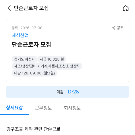
단순근로자 모집
공유
등록 : 2026. 07. 08
혜성산업
단순근로자 모집
경기도 화성시
시급 10,320 원
제조/생산/정비 > 기계,자동차,조선소 생산직
마감 : 26. 09. 06 (일요일)
D-28
마감
상세요강
근무정보
회사정보
강구조물 제작 관련 단순근로