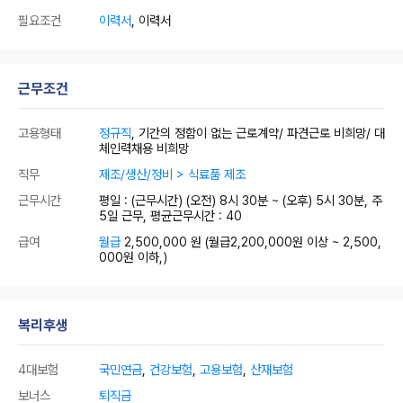
필요조건
이력서
, 이력서
근무조건
고용형태
정규직
, 기간의 정함이 없는 근로계약/ 파견근로 비희망/ 대
체인력채용 비희망
직무
제조/생산/정비 > 식료품 제조
근무시간
평일 : (근무시간) (오전) 8시 30분 ~ (오후) 5시 30분, 주
5일 근무, 평균근무시간 : 40
급여
월급
2,500,000 원
(월급2,200,000원 이상 ~ 2,500,
000원 이하,)
복리후생
4대보험
국민연금
,
건강보험
,
고용보험
,
산재보험
보너스
퇴직금