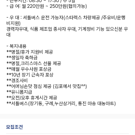
- 근무시간: 08:30 ~ 17:30 / 주 5일
- 급 여: 월 220만원 ~ 250만원(협의가능)
- 우 대 : 셔틀버스 운전 가능자(스타렉스 차량제공 /주유비/운행
비지원)
경력자우대, 식품 제조업 종사자 우대, 기계정비 기능 있으신분 우
대
- 복지내용
**명절/휴가 지원비 제공
**생일자 축하금
**명절,크리스마스 선물 제공
**매월 우수사원 포상금
**10년 장기 근속자 포상
**경조사비
**어머님손맛 점심 제공 (김포에서 맛집^^)
**유니폼지급
**오전/오후 휴게시간 제공
**서틀버스(장기동, 구례,누산삼거리, 통진 마송 대농마트)
모집조건