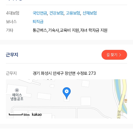
4대보험
국민연금
,
건강보험
,
고용보험
,
산재보험
보너스
퇴직금
기타
통근버스,기숙사,교육비 지원,자녀 학자금 지원
근무지
길 찾기
근무지
경기 화성시 만세구 장안면 수정로 273
50m