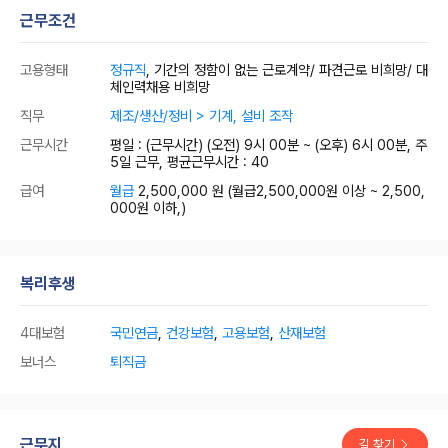
근무조건
고용형태
정규직
, 기간의 정함이 없는 근로계약/ 파견근로 비희망/ 대
체인력채용 비희망
직무
제조/생산/정비 > 기계, 설비 조작
근무시간
평일 : (근무시간) (오전) 9시 00분 ~ (오후) 6시 00분, 주
5일 근무, 평균근무시간 : 40
급여
월급
2,500,000 원
(월급2,500,000원 이상 ~ 2,500,
000원 이하,)
복리후생
4대보험
국민연금
,
건강보험
,
고용보험
,
산재보험
보너스
퇴직금
근무지
길 찾기