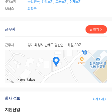
4대보험
국민연금
,
건강보험
,
고용보험
,
산재보험
보너스
퇴직금
근무지
길 찾기
근무지
경기 화성시 만세구 팔탄면 노하길 387
50m
회사 정보
회사소개
지원산업