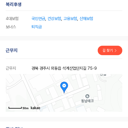
복리후생
4대보험
국민연금
,
건강보험
,
고용보험
,
산재보험
보너스
퇴직금
근무지
길 찾기
근무지
경북 경주시 외동읍 석계산업단지길 75-9
50m