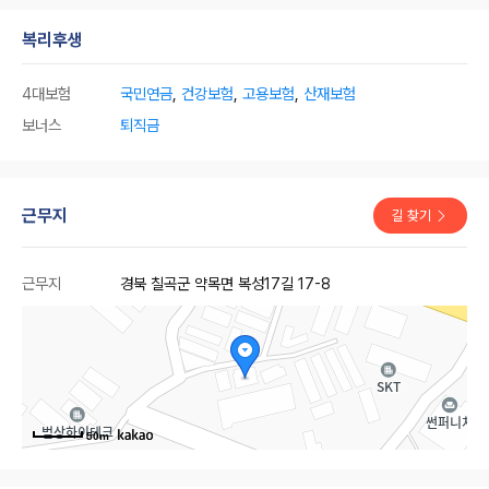
복리후생
4대보험
국민연금
,
건강보험
,
고용보험
,
산재보험
보너스
퇴직금
근무지
길 찾기
근무지
경북 칠곡군 약목면 복성17길 17-8
50m