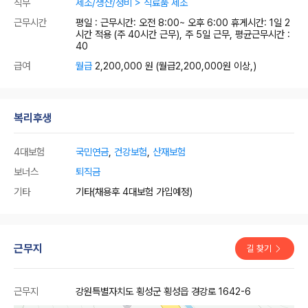
직무
제조/생산/정비 > 식료품 제조
근무시간
평일 : 근무시간: 오전 8:00~ 오후 6:00 휴게시간: 1일 2
시간 적용 (주 40시간 근무), 주 5일 근무, 평균근무시간 :
40
급여
월급
2,200,000 원
(월급2,200,000원 이상,)
복리후생
4대보험
국민연금
,
건강보험
,
산재보험
보너스
퇴직금
기타
기타(채용후 4대보험 가입예정)
근무지
길 찾기
근무지
강원특별자치도 횡성군 횡성읍 경강로 1642-6