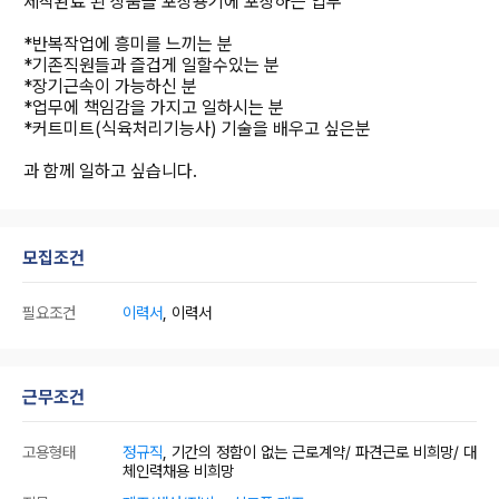
제작완료 된 상품을 포장용기에 포장하는 업무
*반복작업에 흥미를 느끼는 분
*기존직원들과 즐겁게 일할수있는 분
*장기근속이 가능하신 분
*업무에 책임감을 가지고 일하시는 분
*커트미트(식육처리기능사) 기술을 배우고 싶은분
과 함께 일하고 싶습니다.
모집조건
필요조건
이력서
, 이력서
근무조건
고용형태
정규직
, 기간의 정함이 없는 근로계약/ 파견근로 비희망/ 대
체인력채용 비희망