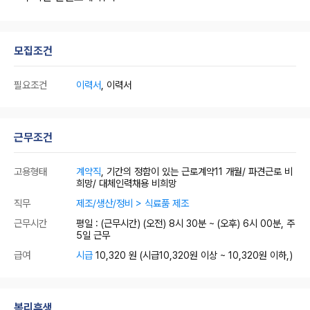
모집조건
필요조건
이력서
, 이력서
근무조건
고용형태
계약직
, 기간의 정함이 있는 근로계약11 개월/ 파견근로 비
희망/ 대체인력채용 비희망
직무
제조/생산/정비 > 식료품 제조
근무시간
평일 : (근무시간) (오전) 8시 30분 ~ (오후) 6시 00분, 주
5일 근무
급여
시급
10,320 원
(시급10,320원 이상 ~ 10,320원 이하,)
복리후생