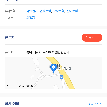
4대보험
국민연금
,
건강보험
,
고용보험
,
산재보험
보너스
퇴직금
근무지
길 찾기
근무지
충남 서산시 부석면 간월달발길 6
50m
회사 정보
회사소개