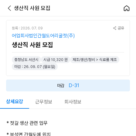
생산직 사원 모집
공유
등록 : 2026. 07. 09
어업회사법인간월도어리굴젓(주)
생산직 사원 모집
충청남도 서산시
시급 10,320 원
제조/생산/정비 > 식료품 제조
마감 : 26. 09. 07 (월요일)
D-31
마감
상세요강
근무정보
회사정보
* 젓갈 생산 관련 업무
* 부석면 간월도에 위치