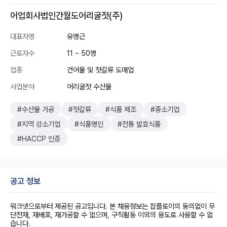
어업회사법인간월도어리굴젓(주)
대표자명
유명근
근로자수
11 ~ 50명
업종
건어물 및 젓갈류 도매업
사업분야
어리굴젓 수산물
#수산물 가공
#젓갈류
#식품 제조
#중소기업
#지역 강소기업
#식품명인
#전통 발효식품
#HACCP 인증
공고 정보
워크넷으로부터 제공된 공고입니다. 본 채용정보는 잡플로이의 동의없이 무
단전재, 재배포, 재가공할 수 없으며, 구직활동 이외의 용도로 사용할 수 없
습니다.