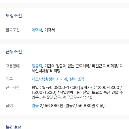
모집조건
필요조건
이력서
, 이력서
근무조건
고용형태
정규직
, 기간의 정함이 없는 근로계약/ 파견근로 비희망/ 대
체인력채용 비희망
직무
제조/생산/정비 > 기계, 설비 조작
근무시간
평일 : 월~금: 08:00~17:30 (휴게시간: 12:00~13:00 /
15:00~15:30) *작업량에 따라 잔업, 토요일 특근 있을 수
있음., 주 5일 근무, 평균근무시간 : 40
급여
월급
2,156,880 원
(월급2,156,880원 이상,)
복리후생