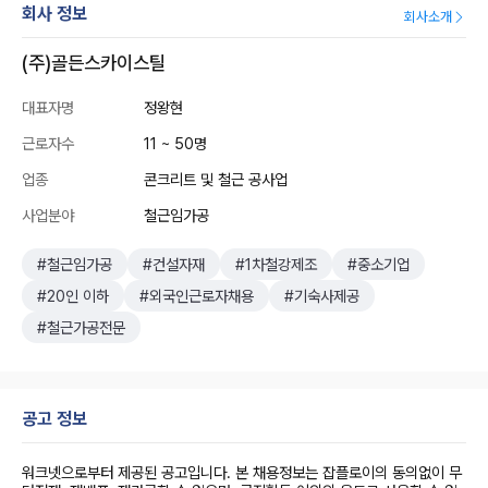
회사 정보
회사소개
(주)골든스카이스틸
대표자명
정왕현
근로자수
11 ~ 50명
업종
콘크리트 및 철근 공사업
사업분야
철근임가공
#철근임가공
#건설자재
#1차철강제조
#중소기업
#20인 이하
#외국인근로자채용
#기숙사제공
#철근가공전문
공고 정보
워크넷으로부터 제공된 공고입니다. 본 채용정보는 잡플로이의 동의없이 무