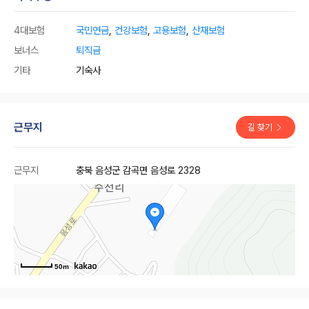
4대보험
국민연금
,
건강보험
,
고용보험
,
산재보험
보너스
퇴직금
기타
기숙사
근무지
길 찾기
근무지
충북 음성군 감곡면 음성로 2328
50m