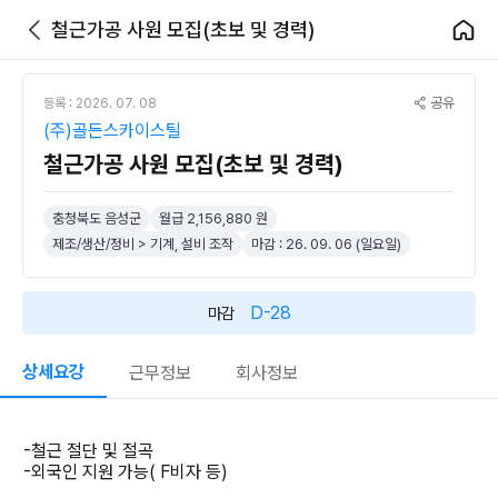
철근가공 사원 모집(초보 및 경력)
공유
등록 : 2026. 07. 08
(주)골든스카이스틸
철근가공 사원 모집(초보 및 경력)
충청북도 음성군
월급 2,156,880 원
제조/생산/정비 > 기계, 설비 조작
마감 : 26. 09. 06 (일요일)
D-28
마감
상세요강
근무정보
회사정보
-철근 절단 및 절곡
-외국인 지원 가능( F비자 등)