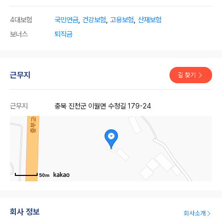
4대보험
국민연금
,
건강보험
,
고용보험
,
산재보험
보너스
퇴직금
근무지
길 찾기
근무지
충북 진천군 이월면 수청길 179-24
50m
회사 정보
회사소개