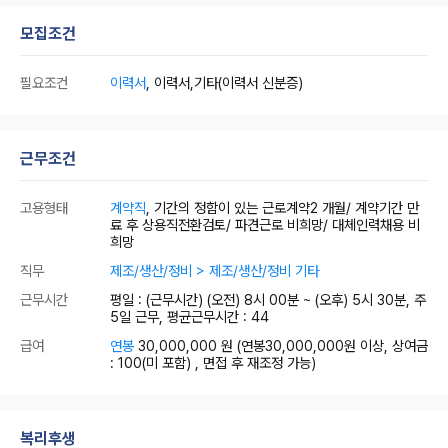
모집조건
필요조건
이력서
, 이력서,기타(이력서 신분증)
근무조건
고용형태
계약직
, 기간의 정함이 있는 근로계약2 개월/ 계약기간 만
료 후 상용직전환검토/ 파견근로 비희망/ 대체인력채용 비
희망
직무
제조/생산/정비 > 제조/생산/정비 기타
근무시간
평일 : (근무시간) (오전) 8시 00분 ~ (오후) 5시 30분, 주
5일 근무, 평균근무시간 : 44
급여
연봉
30,000,000 원
(연봉30,000,000원 이상, 상여금
: 100(미 포함) , 면접 후 재조정 가능)
복리후생