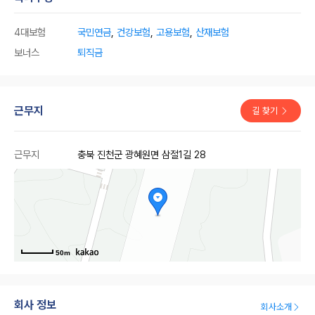
4대보험
국민연금
,
건강보험
,
고용보험
,
산재보험
보너스
퇴직금
근무지
길 찾기
근무지
충북 진천군 광혜원면 삼절1길 28
50m
회사 정보
회사소개