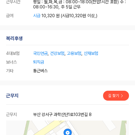
근무시간
평일 : 월,화,목,금 : 08:00~18:00(잔업1시간 포함) 수 :
08:00~16:30, 주 5일 근무
급여
시급
10,320 원
(시급10,320원 이상,)
복리후생
4대보험
국민연금
,
건강보험
,
고용보험
,
산재보험
보너스
퇴직금
기타
통근버스
근무지
길 찾기
근무지
부산 강서구 과학산단1로103번길 8