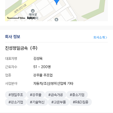
50m
회사 정보
회사소개
진성정밀금속（주）
대표자명
김성욱
근로자수
51 ~ 200명
업종
강주물 주조업
사업분야
자동차/조선/방위산업체 기타
#정밀주조
#강주물
#금속가공
#중소기업
#강소기업
#기술혁신
#고온부품
#R&D집중