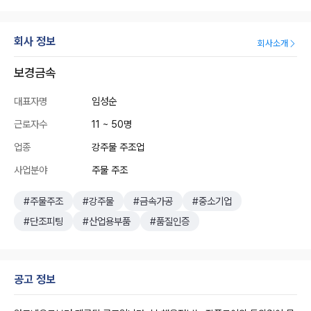
회사 정보
회사소개
보경금속
대표자명
임성순
근로자수
11 ~ 50명
업종
강주물 주조업
사업분야
주물 주조
#주물주조
#강주물
#금속가공
#중소기업
#단조피팅
#산업용부품
#품질인증
공고 정보