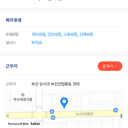
복리후생
4대보험
국민연금
,
건강보험
,
고용보험
,
산재보험
보너스
퇴직금
근무지
길 찾기
근무지
부산 강서구 녹산산업중로 395
50m