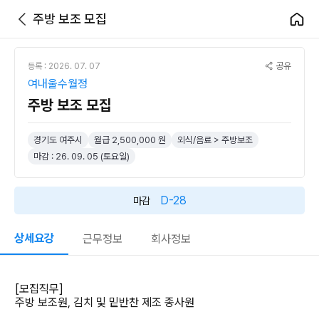
주방 보조 모집
공유
등록 : 2026. 07. 07
여내울수월정
주방 보조 모집
경기도 여주시
월급 2,500,000 원
외식/음료 > 주방보조
마감 : 26. 09. 05 (토요일)
D-28
마감
상세요강
근무정보
회사정보
[모집직무]
주방 보조원, 김치 및 밑반찬 제조 종사원