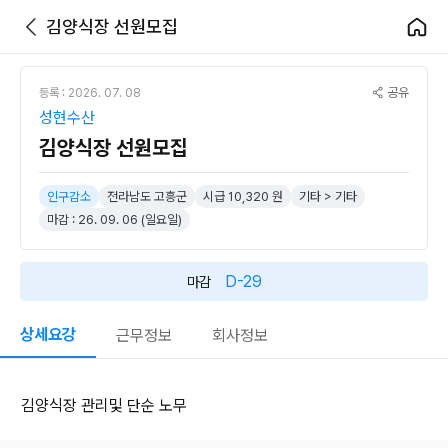
김양식장 선원모집
공유
등록 : 2026. 07. 08
성현수산
김양식장 선원모집
인구감소
전라남도 고흥군
시급 10,320 원
기타 > 기타
마감 : 26. 09. 06 (일요일)
D-29
마감
상세요강
근무정보
회사정보
김양식장 관리및 단순 노무