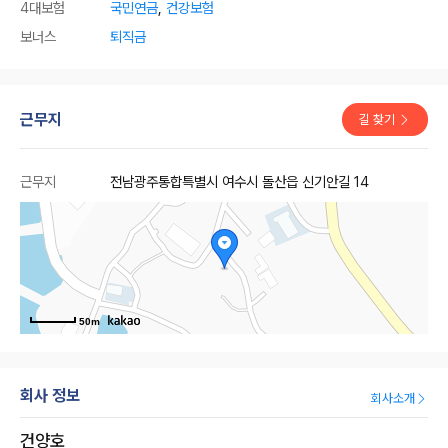
4대보험
국민연금
,
건강보험
보너스
퇴직금
근무지
길 찾기
근무지
전남광주통합특별시 여수시 돌산읍 신기안길 14
50m
회사 정보
회사소개
건양호