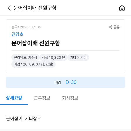
문어잡이배 선원구함
공유
등록 : 2026. 07. 09
건양호
문어잡이배 선원구함
전라남도 여수시
시급 10,320 원
기타 > 기타
마감 : 26. 09. 07 (월요일)
D-30
마감
상세요강
근무정보
회사정보
문어잡이, 기타잡무