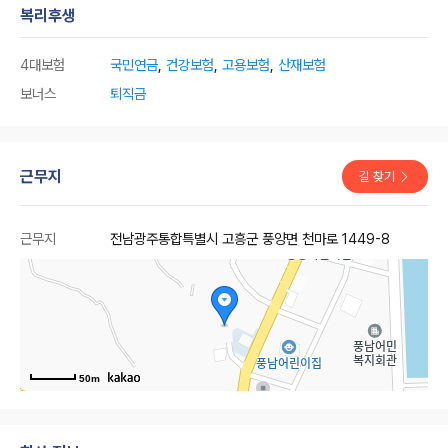
복리후생
4대보험
국민연금
,
건강보험
,
고용보험
,
산재보험
보너스
퇴직금
근무지
길 찾기
근무지
전남광주통합특별시 고흥군 풍양면 천마로 1449-8
50m