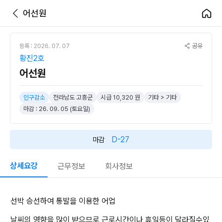
어선원
공유
등록 : 2026. 07. 07
황진2호
어선원
인구감소
전라남도 고흥군
시급 10,320 원
기타 > 기타
마감 : 26. 09. 05 (토요일)
D-27
마감
상세요강
근무정보
회사정보
선박 승선하여 통발을 이용한 어업
날씨의 영향을 많이 받으므로 근로시간이나 휴일등이 달라질수있