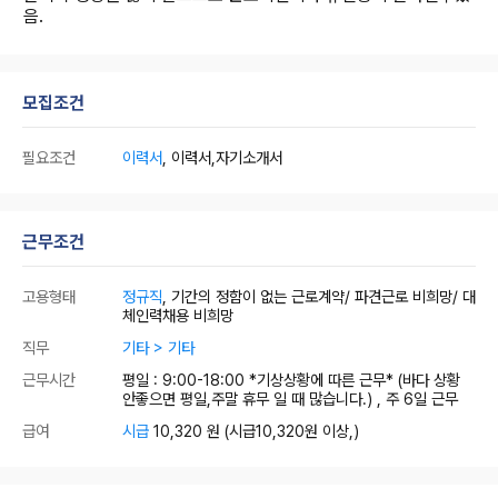
음.
모집조건
필요조건
이력서
, 이력서,자기소개서
근무조건
고용형태
정규직
, 기간의 정함이 없는 근로계약/ 파견근로 비희망/ 대
체인력채용 비희망
직무
기타 > 기타
근무시간
평일 : 9:00-18:00 *기상상황에 따른 근무* (바다 상황
안좋으면 평일,주말 휴무 일 때 많습니다.) , 주 6일 근무
급여
시급
10,320 원
(시급10,320원 이상,)