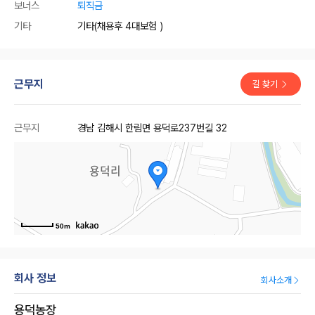
보너스
퇴직금
기타
기타(채용후 4대보험 )
근무지
길 찾기
근무지
경남 김해시 한림면 용덕로237번길 32
50m
회사 정보
회사소개
용덕농장