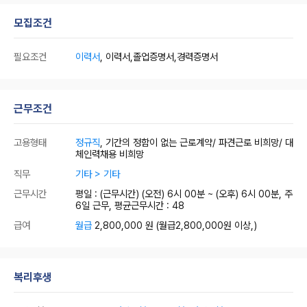
모집조건
필요조건
이력서
, 이력서,졸업증명서,경력증명서
근무조건
고용형태
정규직
, 기간의 정함이 없는 근로계약/ 파견근로 비희망/ 대
체인력채용 비희망
직무
기타 > 기타
근무시간
평일 : (근무시간) (오전) 6시 00분 ~ (오후) 6시 00분, 주
6일 근무, 평균근무시간 : 48
급여
월급
2,800,000 원
(월급2,800,000원 이상,)
복리후생