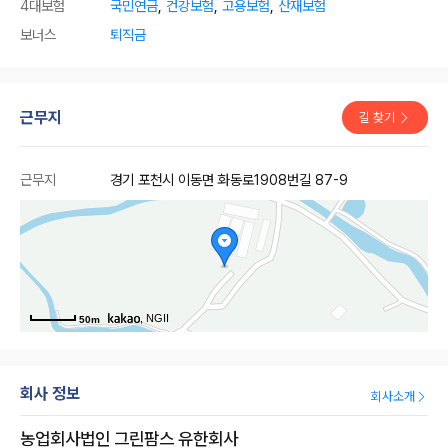
4대보험
국민연금
,
건강보험
,
고용보험
,
산재보험
보너스
퇴직금
근무지
길 찾기
근무지
경기 포천시 이동면 화동로1908번길 87-9
, NGII
50m
회사 정보
회사소개
농업회사법인 그린팜스 유한회사