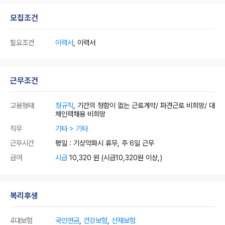
모집조건
필요조건
이력서
, 이력서
근무조건
고용형태
정규직
, 기간의 정함이 없는 근로계약/ 파견근로 비희망/ 대
체인력채용 비희망
직무
기타 > 기타
근무시간
평일 : 기상악화시 휴무, 주 6일 근무
급여
시급
10,320 원
(시급10,320원 이상,)
복리후생
4대보험
국민연금
,
건강보험
,
산재보험