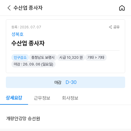
수산업 종사자
공유
등록 : 2026. 07. 07
성복호
수산업 종사자
인구감소
충청남도 보령시
시급 10,320 원
기타 > 기타
마감 : 26. 09. 06 (일요일)
D-30
마감
상세요강
근무정보
회사정보
개량안강망 승선원