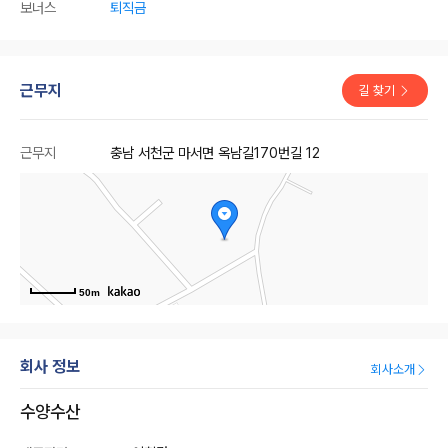
보너스
퇴직금
근무지
길 찾기
근무지
충남 서천군 마서면 옥남길170번길 12
50m
회사 정보
회사소개
수양수산