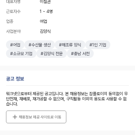
대표자명
이칠권
근로자수
1 ~ 4명
업종
어업
사업분야
김양식
#어업
#수산물 생산
#해조류 양식
#1인 기업
#소규모 기업
#김양식 전문
#충남 서천
공고 정보
워크넷으로부터 제공된 공고입니다. 본 채용정보는 잡플로이의 동의없이 무
단전재, 재배포, 재가공할 수 없으며, 구직활동 이외의 용도로 사용할 수 없
습니다.
채용정보 제공 사이트로 이동