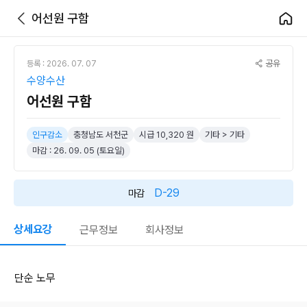
어선원 구함
공유
등록 : 2026. 07. 07
수양수산
어선원 구함
인구감소
충청남도 서천군
시급 10,320 원
기타 > 기타
마감 : 26. 09. 05 (토요일)
D-29
마감
상세요강
근무정보
회사정보
단순 노무