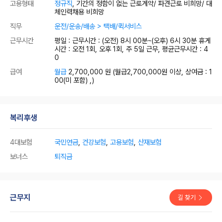
고용형태
정규직
, 기간의 정함이 없는 근로계약/ 파견근로 비희망/ 대
체인력채용 비희망
직무
운전/운송/배송 > 택배/퀵서비스
근무시간
평일 : 근무시간 : (오전) 8시 00분~(오후) 6시 30분 휴게
시간 : 오전 1회, 오후 1회, 주 5일 근무, 평균근무시간 : 4
0
급여
월급
2,700,000 원
(월급2,700,000원 이상, 상여금 : 1
00(미 포함) ,)
복리후생
4대보험
국민연금
,
건강보험
,
고용보험
,
산재보험
보너스
퇴직금
근무지
길 찾기