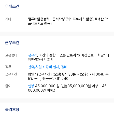
우대조건
기타
컴퓨터활용능력 : 문서작성 (워드프로세스 활용),표계산 (스
프레드시트 활용)
근무조건
고용형태
정규직
, 기간의 정함이 없는 근로계약/ 파견근로 비희망/ 대
체인력채용 비희망
직무
건축/시설 > 장비 설치, 정비
근무시간
평일 : (근무시간) (오전) 8시 30분 ~ (오후) 7시 00분, 주
5일 근무, 평균근무시간 : 40
급여
연봉
45,000,000 원
(연봉35,000,000원 이상 ~ 45,
000,000원 이하,)
복리후생