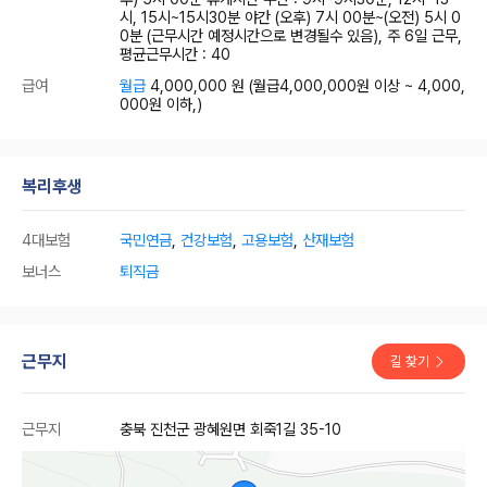
시, 15시~15시30분 야간 (오후) 7시 00분~(오전) 5시 0
0분 (근무시간 예정시간으로 변경될수 있음), 주 6일 근무,
평균근무시간 : 40
급여
월급
4,000,000 원
(월급4,000,000원 이상 ~ 4,000,
000원 이하,)
복리후생
4대보험
국민연금
,
건강보험
,
고용보험
,
산재보험
보너스
퇴직금
근무지
길 찾기
근무지
충북 진천군 광혜원면 회죽1길 35-10