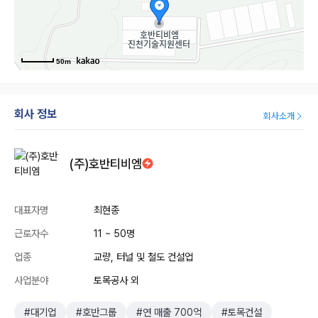
50m
회사 정보
회사소개
(주)호반티비엠
대표자명
최현종
근로자수
11 ~ 50명
업종
교량, 터널 및 철도 건설업
사업분야
토목공사 외
#대기업
#호반그룹
#연 매출 700억
#토목건설