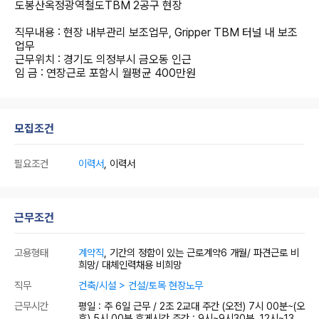
도봉산옥정광역철도TBM 2공구 현장
직무내용 : 현장 내부관리 보조업무, Gripper TBM 터널 내 보조
업무
근무위치 : 경기도 의정부시 금오동 인근
임 금 : 연장근로 포함시 월평균 400만원
모집조건
필요조건
이력서
, 이력서
근무조건
고용형태
계약직
, 기간의 정함이 있는 근로계약6 개월/ 파견근로 비
희망/ 대체인력채용 비희망
직무
건축/시설 > 건설/토목 현장노무
근무시간
평일 : 주 6일 근무 / 2조 2교대 주간 (오전) 7시 00분~(오
후) 5시 00분 휴게시간 주간 : 9시~9시30분, 12시~13