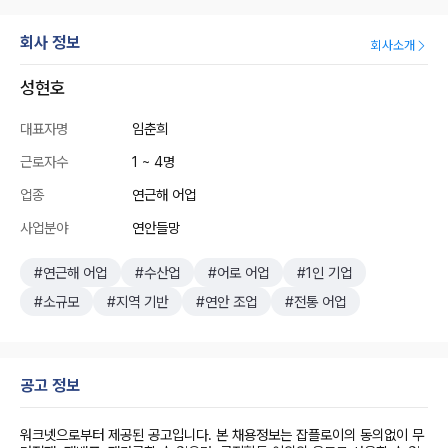
회사 정보
회사소개
성현호
대표자명
임춘희
근로자수
1 ~ 4명
업종
연근해 어업
사업분야
연안들망
#연근해 어업
#수산업
#어로 어업
#1인 기업
#소규모
#지역 기반
#연안 조업
#전통 어업
공고 정보
워크넷으로부터 제공된 공고입니다. 본 채용정보는 잡플로이의 동의없이 무