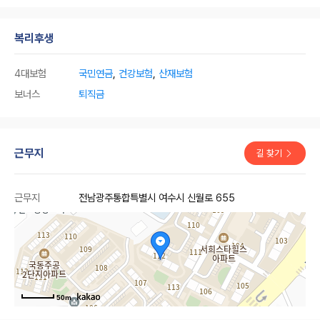
복리후생
4대보험
국민연금
,
건강보험
,
산재보험
보너스
퇴직금
근무지
길 찾기
근무지
전남광주통합특별시 여수시 신월로 655
50m