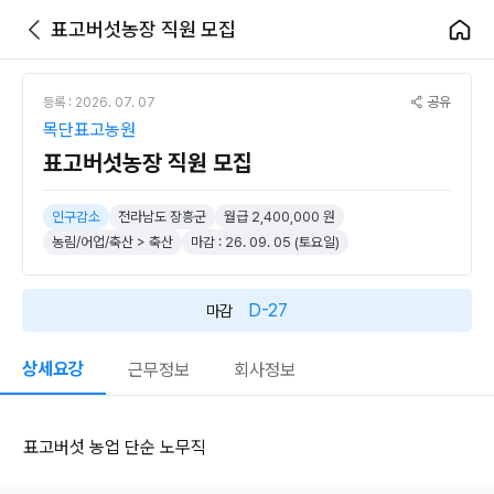
표고버섯농장 직원 모집
공유
등록 : 2026. 07. 07
목단표고농원
표고버섯농장 직원 모집
인구감소
전라남도 장흥군
월급 2,400,000 원
농림/어업/축산 > 축산
마감 : 26. 09. 05 (토요일)
D-27
마감
상세요강
근무정보
회사정보
표고버섯 농업 단순 노무직