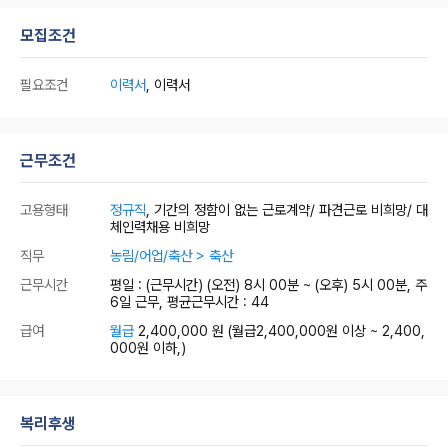
모집조건
필요조건
이력서
, 이력서
근무조건
고용형태
정규직
, 기간의 정함이 없는 근로계약/ 파견근로 비희망/ 대
체인력채용 비희망
직무
농림/어업/축산 > 축산
근무시간
평일 : (근무시간) (오전) 8시 00분 ~ (오후) 5시 00분, 주
6일 근무, 평균근무시간 : 44
급여
월급
2,400,000 원
(월급2,400,000원 이상 ~ 2,400,
000원 이하,)
복리후생