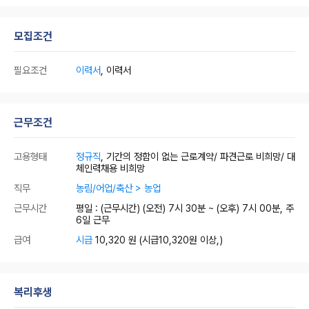
모집조건
필요조건
이력서
, 이력서
근무조건
고용형태
정규직
, 기간의 정함이 없는 근로계약/ 파견근로 비희망/ 대
체인력채용 비희망
직무
농림/어업/축산 > 농업
근무시간
평일 : (근무시간) (오전) 7시 30분 ~ (오후) 7시 00분, 주
6일 근무
급여
시급
10,320 원
(시급10,320원 이상,)
복리후생