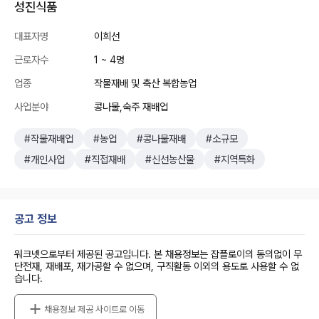
성진식품
대표자명
이희선
근로자수
1 ~ 4명
업종
작물재배 및 축산 복합농업
사업분야
콩나물,숙주 재배업
#작물재배업
#농업
#콩나물재배
#소규모
#개인사업
#직접재배
#신선농산물
#지역특화
공고 정보
워크넷으로부터 제공된 공고입니다. 본 채용정보는 잡플로이의 동의없이 무
단전재, 재배포, 재가공할 수 없으며, 구직활동 이외의 용도로 사용할 수 없
습니다.
채용정보 제공 사이트로 이동