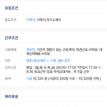
모집조건
필요조건
이력서
, 이력서,자기소개서
근무조건
고용형태
정규직
, 기간의 정함이 없는 근로계약/ 파견근로 비희망/ 대
체인력채용 비희망
직무
제조/생산/정비 > 기계, 설비 조작
근무시간
평일 : (월,화,수,목,금) 08:00~17:00 *잔업시 17:30~1
9:30 토요근무 있음 주야교대가능 , 주 5일 근무
급여
시급
10,320 원
(시급10,320원 이상 ~ 10,320원 이하,)
복리후생