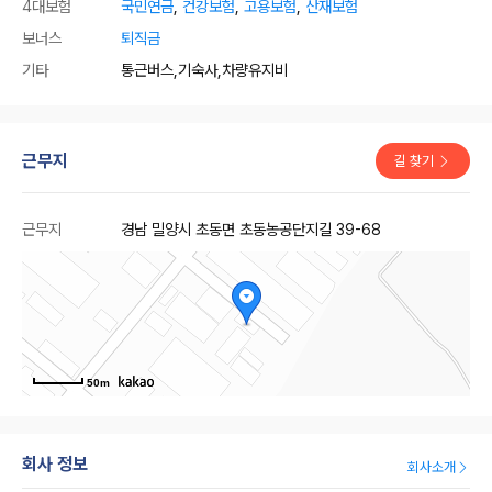
4대보험
국민연금
,
건강보험
,
고용보험
,
산재보험
보너스
퇴직금
기타
통근버스,기숙사,차량유지비
근무지
길 찾기
근무지
경남 밀양시 초동면 초동농공단지길 39-68
50m
회사 정보
회사소개