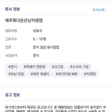
회사 정보
회사소개
제주흑다돈강남직영점
대표자명
강동규
근로자수
5 ~ 10명
업종
한식 일반 음식점업
사업분야
한식
#한식
#흑돼지 전문점
#고깃집
#소규모 기업
#강남 맛집
#제주 흑돼지
#프리미엄 육류
#직영점
공고 정보
워크넷으로부터 제공된 공고입니다. 본 채용정보는 잡플로이의 동의없이 무
단전재, 재배포, 재가공할 수 없으며, 구직활동 이외의 용도로 사용할 수 없