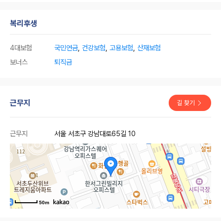
복리후생
4대보험
국민연금
,
건강보험
,
고용보험
,
산재보험
보너스
퇴직금
근무지
길 찾기
근무지
서울 서초구 강남대로65길 10
50m