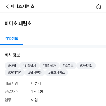
바다호.대림호
바다호.대림호
기업정보
회사 정보
#어업
#선상낚시
#해양레저
#소규모
#2인기업
#거제지역
#낚시전문
#출조서비스
대표자명
이성재
근로자수
1 ~ 4명
업종
어업