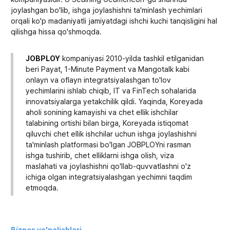
joylashgan bo'lib, ishga joylashishni ta'minlash yechimlari
orqali ko'p madaniyatli jamiyatdagi ishchi kuchi tanqisligini hal
qilishga hissa qo'shmoqda.
JOBPLOY
kompaniyasi 2010-yilda tashkil etilganidan
beri Payat, 1-Minute Payment va Mangotalk kabi
onlayn va oflayn integratsiyalashgan to'lov
yechimlarini ishlab chiqib, IT va FinTech sohalarida
innovatsiyalarga yetakchilik qildi. Yaqinda, Koreyada
aholi sonining kamayishi va chet ellik ishchilar
talabining ortishi bilan birga, Koreyada istiqomat
qiluvchi chet ellik ishchilar uchun ishga joylashishni
ta'minlash platformasi bo'lgan JOBPLOYni rasman
ishga tushirib, chet elliklarni ishga olish, viza
maslahati va joylashishni qo'llab-quvvatlashni o'z
ichiga olgan integratsiyalashgan yechimni taqdim
etmoqda.
Biznes yo'nalishlari