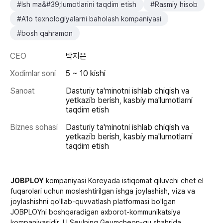
#Ish ma&#39;lumotlarini taqdim etish
#Rasmiy hisob
#A'lo texnologiyalarni baholash kompaniyasi
#bosh qahramon
CEO
박지은
Xodimlar soni
5 ~ 10 kishi
Sanoat
Dasturiy ta'minotni ishlab chiqish va
yetkazib berish, kasbiy ma'lumotlarni
taqdim etish
Biznes sohasi
Dasturiy ta'minotni ishlab chiqish va
yetkazib berish, kasbiy ma'lumotlarni
taqdim etish
JOBPLOY
kompaniyasi Koreyada istiqomat qiluvchi chet el
fuqarolari uchun moslashtirilgan ishga joylashish, viza va
joylashishni qo'llab-quvvatlash platformasi bo'lgan
JOBPLOYni boshqaradigan axborot-kommunikatsiya
kompaniyasidir. U Seulning Geumcheon-gu shahrida