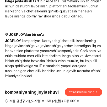
Ishga joylashish tartibi :
Asosan IT xizmatlarini ishlab chiqish
uchun dasturchi lavozimlari, platformani faollashtirish uchun
marketing va chet elliklarni qo'llab-quzvatlash menejeri
lavozimlariga doimiy ravishda ishga qabul qilinadi.
💡 JOBPLOYdan bir so'z
JOBPLOY
kompaniyasi Koreyadagi chet ellik ishchilarning
ishga joylashishiga va joylashishiga yordam beradigan iliq va
innovatsion platforma yaratuvchi kompaniyadir. Gorizontal va
erkin muhitda chet ellik iste'dodlarni ishga olish va xizmatlarni
ishlab chiqishda bevosita ishtirok etish mumkin, bu ko'p tilli
aloqa qobiliyatiga va IT xizmatlarini yuqori darajada
tushunadigan chet ellik ishchilar uchun ajoyib martaba o'sishi
imkoniyati bo'ladi.
kompaniyaning joylashuvi
Yoʻnalishlarni oling
서울 금천구 가산디지털1로 168 (가산동) C동 609호