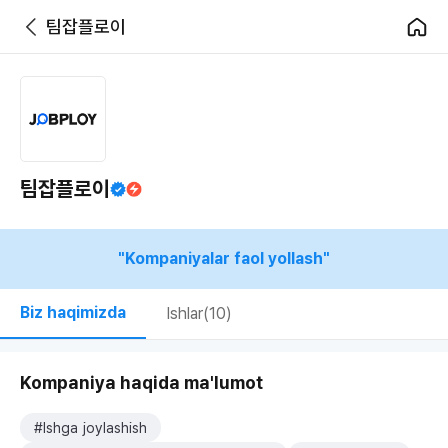
팀잡플로이
팀잡플로이
"Kompaniyalar faol yollash"
Biz haqimizda
Ishlar(10)
Kompaniya haqida ma'lumot
#Ishga joylashish