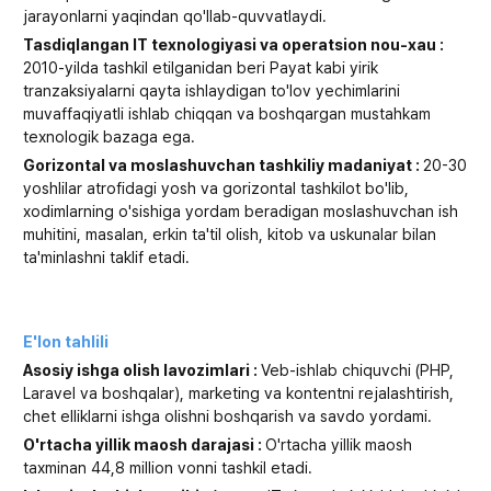
jarayonlarni yaqindan qo'llab-quvvatlaydi.
Tasdiqlangan IT texnologiyasi va operatsion nou-xau :
2010-yilda tashkil etilganidan beri Payat kabi yirik
tranzaksiyalarni qayta ishlaydigan to'lov yechimlarini
muvaffaqiyatli ishlab chiqqan va boshqargan mustahkam
texnologik bazaga ega.
Gorizontal va moslashuvchan tashkiliy madaniyat :
20-30
yoshlilar atrofidagi yosh va gorizontal tashkilot bo'lib,
xodimlarning o'sishiga yordam beradigan moslashuvchan ish
muhitini, masalan, erkin ta'til olish, kitob va uskunalar bilan
ta'minlashni taklif etadi.
E'lon tahlili
Asosiy ishga olish lavozimlari :
Veb-ishlab chiquvchi (PHP,
Laravel va boshqalar), marketing va kontentni rejalashtirish,
chet elliklarni ishga olishni boshqarish va savdo yordami.
O'rtacha yillik maosh darajasi :
O'rtacha yillik maosh
taxminan 44,8 million vonni tashkil etadi.