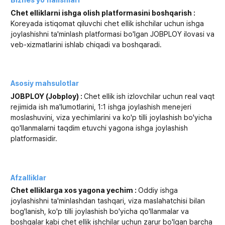
Chet elliklarni ishga olish platformasini boshqarish :
Koreyada istiqomat qiluvchi chet ellik ishchilar uchun ishga
joylashishni ta'minlash platformasi bo'lgan JOBPLOY ilovasi va
veb-xizmatlarini ishlab chiqadi va boshqaradi.
Asosiy mahsulotlar
JOBPLOY (Jobploy) :
Chet ellik ish izlovchilar uchun real vaqt
rejimida ish ma'lumotlarini, 1:1 ishga joylashish menejeri
moslashuvini, viza yechimlarini va ko'p tilli joylashish bo'yicha
qo'llanmalarni taqdim etuvchi yagona ishga joylashish
platformasidir.
Afzalliklar
Chet elliklarga xos yagona yechim :
Oddiy ishga
joylashishni ta'minlashdan tashqari, viza maslahatchisi bilan
bog'lanish, ko'p tilli joylashish bo'yicha qo'llanmalar va
boshqalar kabi chet ellik ishchilar uchun zarur bo'lgan barcha