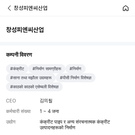
창성피엔씨산업
창성피엔씨산업
कम्पनी विवरण
#कंक्रीट
#निर्माण सामग्रीहरू
#निर्माण
#साना तथा मझौला उद्यमहरू
#पीसी निर्माण विशेषज्ञ
#काठको काठको एसेम्बली विशेषज्ञ
CEO
김의필
कर्मचारी संख्या
1 ~ 4 जना
उद्योग
कंक्रीट पाइप र अन्य संरचनात्मक कंक्रीट
उत्पादनहरूको निर्माण