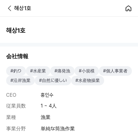
해상1호
해상1호
会社情報
#釣り
#水産業
#痛発漁
#小規模
#個人事業者
#沿岸漁業
#自然に優しい
#水産物操業
CEO
홍인수
従業員数
1 ~ 4人
業種
漁業
事業分野
単純な筒漁作業