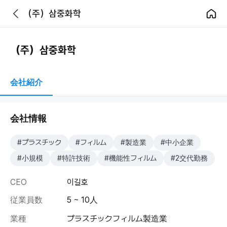
（주）삼중화학
（주）삼중화학
会社紹介
会社情報
#プラスチック
#フィルム
#製造業
#中小企業
#小規模
#特許技術
#機能性フィルム
#2交代勤務
CEO
이길호
従業員数
5 ~ 10人
業種
プラスチックフィルム製造業