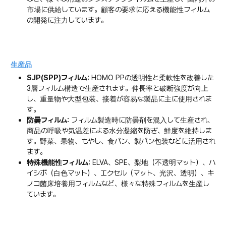
市場に供給しています。顧客の要求に応える機能性フィルム
の開発に注力しています。
生産品
SJP(SPP)フィルム:
HOMO PPの透明性と柔軟性を改善した
3層フィルム構造で生産されます。伸長率と破断強度が向上
し、重量物や大型包装、接着が容易な製品に主に使用されま
す。
防曇フィルム:
フィルム製造時に防曇剤を混入して生産され、
商品の呼吸や気温差による水分凝縮を防ぎ、鮮度を維持しま
す。野菜、果物、もやし、食パン、製パン包装などに活用され
ます。
特殊機能性フィルム:
ELVA、SPE、梨地（不透明マット）、ハ
イシボ（白色マット）、エクセル（マット、光沢、透明）、キ
ノコ菌床培養用フィルムなど、様々な特殊フィルムを生産し
ています。