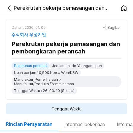
Perekrutan pekerja pemasangan dan pembongkaran perancah
Bagikan
Daftar : 2026. 01. 09
주식회사 우성기업
Perekrutan pekerja pemasangan dan
pembongkaran perancah
Penurunan populasi
Jeollanam-do Yeongam-gun
Upah per jam 10,500 Korea Won/KRW
Manufaktur, Pemeliharaan >
Manufaktur/Produksi/Pemeliharaan
Tenggat Waktu : 26. 03. 10 (Selasa)
Tenggat Waktu
Rincian Persyaratan
Informasi pekerjaan
Informa