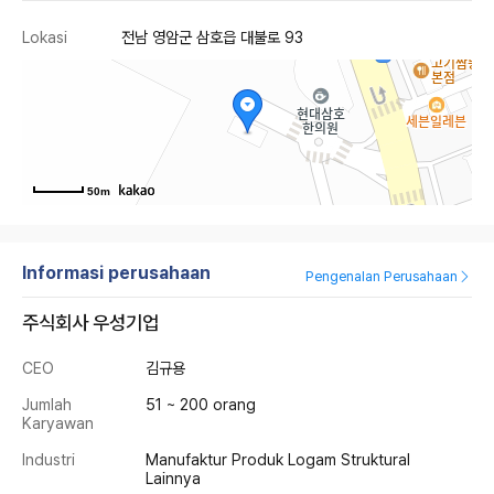
Lokasi
전남 영암군 삼호읍 대불로 93
50m
Informasi perusahaan
Pengenalan Perusahaan
주식회사 우성기업
CEO
김규용
Jumlah
51 ~ 200 orang
Karyawan
Industri
Manufaktur Produk Logam Struktural
Lainnya