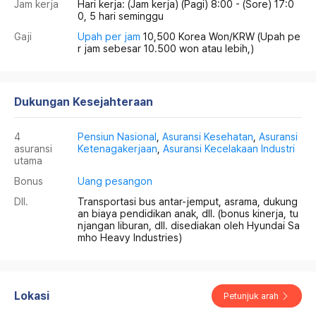
Jam kerja
Hari kerja: (Jam kerja) (Pagi) 8:00 - (Sore) 17:0
0, 5 hari seminggu
Gaji
Upah per jam
10,500 Korea Won/KRW
(Upah pe
r jam sebesar 10.500 won atau lebih,)
Dukungan Kesejahteraan
4
Pensiun Nasional
,
Asuransi Kesehatan
,
Asuransi
asuransi
Ketenagakerjaan
,
Asuransi Kecelakaan Industri
utama
Bonus
Uang pesangon
Dll.
Transportasi bus antar-jemput, asrama, dukung
an biaya pendidikan anak, dll. (bonus kinerja, tu
njangan liburan, dll. disediakan oleh Hyundai Sa
mho Heavy Industries)
Lokasi
Petunjuk arah