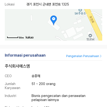
Lokasi
경기 포천시 군내면 포천로 1325
50m
Informasi perusahaan
Pengenalan Perusahaan
주식회사에스엠
CEO
송종채
Jumlah
51 ~ 200 orang
Karyawan
Industri
Bisnis pengecatan dan perawatan
pelapisan lainnya