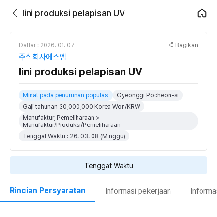
lini produksi pelapisan UV
Bagikan
Daftar : 2026. 01. 07
주식회사에스엠
lini produksi pelapisan UV
Minat pada penurunan populasi
Gyeonggi Pocheon-si
Gaji tahunan 30,000,000 Korea Won/KRW
Manufaktur, Pemeliharaan >
Manufaktur/Produksi/Pemeliharaan
Tenggat Waktu : 26. 03. 08 (Minggu)
Tenggat Waktu
Rincian Persyaratan
Informasi pekerjaan
Informa