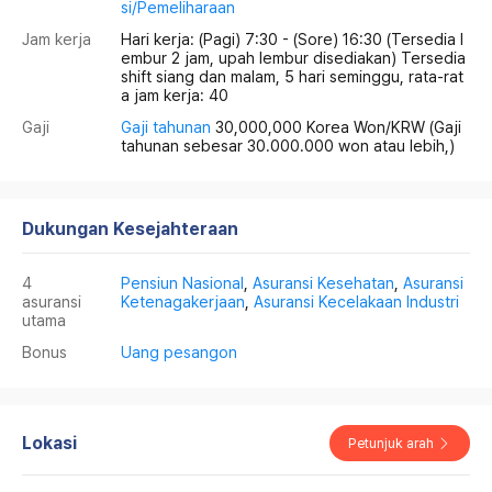
si/Pemeliharaan
Jam kerja
Hari kerja: (Pagi) 7:30 - (Sore) 16:30 (Tersedia l
embur 2 jam, upah lembur disediakan) Tersedia
shift siang dan malam, 5 hari seminggu, rata-rat
a jam kerja: 40
Gaji
Gaji tahunan
30,000,000 Korea Won/KRW
(Gaji
tahunan sebesar 30.000.000 won atau lebih,)
Dukungan Kesejahteraan
4
Pensiun Nasional
,
Asuransi Kesehatan
,
Asuransi
asuransi
Ketenagakerjaan
,
Asuransi Kecelakaan Industri
utama
Bonus
Uang pesangon
Lokasi
Petunjuk arah